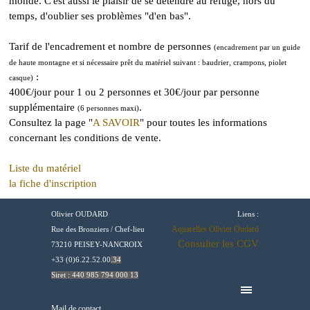
monde. C'est aussi le plaisir de se détendre au refuge, hors du
temps, d'oublier ses problèmes "d'en bas".
Tarif de l'encadrement et nombre de personnes
(encadrement par un guide
de haute montagne et si nécessaire prêt du matériel suivant : baudrier, crampons, piolet
:
casque)
400€/jour pour 1 ou 2 personnes et 30€/jour par personne
supplémentaire
.
(6 personnes maxi)
Consultez la page "
A SAVOIR
" pour toutes les informations
concernant les conditions de vente.
Liste du matériel
la fiche d'inscription
Olivier OUDARD
Liens :
Aquarelles Olivier Oudard
Rue des Bronziers /
Chef-lieu
Consulter les CGV
73210 PEISEY-NANCROIX
+33 (0)6.22.52.00
.34
Siret : 440 985 794 000 13
Mail de contact